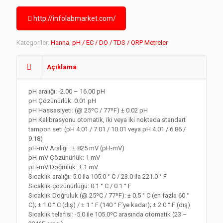
http://infolabmarket.com/
Kategoriler:
Hanna
,
pH / EC / DO / TDS / ORP Metreler
Açıklama
pH aralığı: -2.00 – 16.00 pH
pH Çözünürlük: 0.01 pH
pH Hassasiyeti: (@ 25ºC / 77ºF) ± 0.02 pH
pH Kalibrasyonu otomatik, iki veya iki noktada standart
tampon seti (pH 4.01 / 7.01 / 10.01 veya pH 4.01 / 6.86 /
9.18)
pH-mV Aralığı : ± 825 mV (pH-mV)
pH-mV Çözünürlük: 1 mV
pH-mV Doğruluk: ± 1 mV
Sıcaklık aralığı:-5.0 ila 105.0 ° C / 23.0 ila 221.0 ° F
Sıcaklık çözünürlüğü: 0.1 ° C / 0.1 ° F
Sıcaklık Doğruluk (@ 25ºC / 77ºF): ± 0.5 ° C (en fazla 60 °
C); ± 1.0 ° C (dış) / ± 1 ° F (140 ° F’ye kadar); ± 2.0 ° F (dış)
Sıcaklık telafisi: -5.0 ile 105.0ºC arasında otomatik (23 –