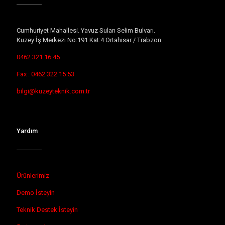
Cumhuriyet Mahallesi. Yavuz Sulan Selim Bulvarı.
Kuzey İş Merkezi No:191 Kat:4 Ortahisar / Trabzon
0462 321 16 45
Fax : 0462 322 15 53
bilgi@kuzeyteknik.com.tr
Yardım
Ürünlerimiz
Demo İsteyin
Teknik Destek İsteyin