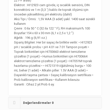
221ºF arası)
Elektrot : HI12923 cam gövde, iç sıcaklık sensörü, DIN
konnektörü ve 1 m (3,3 ‘) kablo ile toprak ölçümü için
önceden yükseltilmiş pH elektrotu (dahil)
Akü Tipi / Ömrü : 1,5V AAA (3 adet) yakl. 1400 saat sürekli
kullanım
Çevre : 0 ila 50 ° C (32 ila 122 ° F); RH maksimum% 100
Boyutlar:154 x 63 x 30 mm (6,1 x 2,5 x 1,2 ”)
Ağırlık : 196 g (6,91 oz.)
Sipariş Bilgileri: Her bir sayaç ile birlikte verilir: • HI12923
pH / sıcaklık probu • pH 4.01 ve 7.01 Tampon poşeti •
Toprak birikintileri için HI700663 elektrot temizleme
çözeltisi (1 poşet) • Humus birikintileri için HI700664
elektrot temizleme çözeltisi (1 poşet) • HI7051M toprak
hazırlama çözeltisi • • HI721319 öğütülmüş burgu • 100
mL beher (1 adet) • Alkalin piller: 1.5V AAA (3 adet) •
Dayanıklı taşıma çantası • Sayaç kalibrasyon sertifikası •
Prob kalibrasyon sertifikası • Kullanım kılavuzu
Garanti : Cihaz 2 yıl.Prob 6 ay.
Değerlendirmeler
0