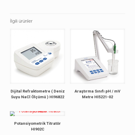
İlgili ürünler
Dijital Refraktometre ( Deniz
Araştırma Sınıfı pH / mV
Suyu NaCl Ölçümü ) HI96822
Metre HI5221-02
Potansiyometrik Titratör
HI902C