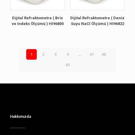
Dijital Refraktometre ( Brix
Dijital Refraktometre ( Deniz
ve Indeks Ölçümü ) HI96800
Suyu NaCl Ölçümü ) HI96822
1
2
3
4
…
47
48
49
Hakkımızda