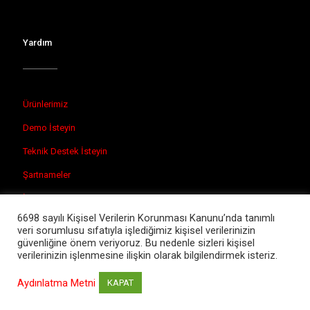
Yardım
Ürünlerimiz
Demo İsteyin
Teknik Destek İsteyin
Şartnameler
İletişim
6698 sayılı Kişisel Verilerin Korunması Kanunu’nda tanımlı
veri sorumlusu sıfatıyla işlediğimiz kişisel verilerinizin
güvenliğine önem veriyoruz. Bu nedenle sizleri kişisel
verilerinizin işlenmesine ilişkin olarak bilgilendirmek isteriz.
© 2026 Kuzey Teknik Laboratuvar Cihazları.
Aydınlatma Metni
KAPAT
Bu site CMR Soft ®️
Web Tasarım
sistemleri ile hazırlanmıştır.