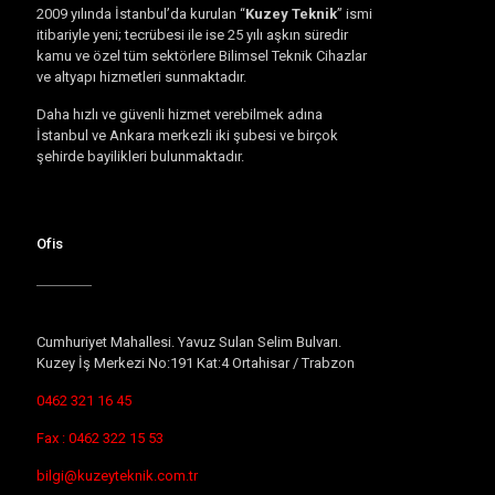
2009 yılında İstanbul’da kurulan “
Kuzey Teknik
” ismi
itibariyle yeni; tecrübesi ile ise 25 yılı aşkın süredir
kamu ve özel tüm sektörlere Bilimsel Teknik Cihazlar
ve altyapı hizmetleri sunmaktadır.
Daha hızlı ve güvenli hizmet verebilmek adına
İstanbul ve Ankara merkezli iki şubesi ve birçok
şehirde bayilikleri bulunmaktadır.
Ofis
Cumhuriyet Mahallesi. Yavuz Sulan Selim Bulvarı.
Kuzey İş Merkezi No:191 Kat:4 Ortahisar / Trabzon
0462 321 16 45
Fax : 0462 322 15 53
bilgi@kuzeyteknik.com.tr