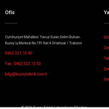
Ofis
Y
Cumhuriyet Mahallesi. Yavuz Sulan Selim Bulvarı.
Ür
Kuzey İş Merkezi No:191 Kat:4 Ortahisar / Trabzon
De
0462 321 16 45
Te
Fax : 0462 322 15 53
Şa
bilgi@kuzeyteknik.com.tr
İle
© 2026 Kuzey Teknik Laboratuvar Cihazları.