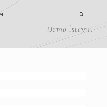
Al
Demo İsteyin