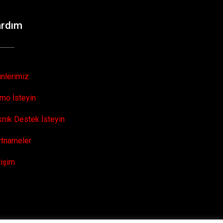
ardım
ünlerimiz
mo İsteyin
knik Destek İsteyin
rtnameler
tişim