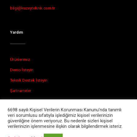
bilgi@kuzeyteknik.com.tr
Yardım
Ürünlerimiz
Demo İsteyin
Teknik Destek İsteyin
Şartnameler
İletişim
6698 sayılı Kişisel Verilerin Korunması Kanunu’nda tanımlı
veri sorumlusu sıfatıyla işlediğimiz kişisel verilerinizin
güvenliğine önem veriyoruz. Bu nedenle sizleri kişisel
verilerinizin işlenmesine ilişkin olarak bilgilendirmek isteriz.
© 2026 Kuzey Teknik Laboratuvar Cihazları.