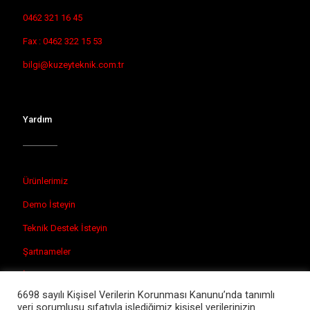
0462 321 16 45
Fax : 0462 322 15 53
bilgi@kuzeyteknik.com.tr
Yardım
Ürünlerimiz
Demo İsteyin
Teknik Destek İsteyin
Şartnameler
İletişim
6698 sayılı Kişisel Verilerin Korunması Kanunu’nda tanımlı
veri sorumlusu sıfatıyla işlediğimiz kişisel verilerinizin