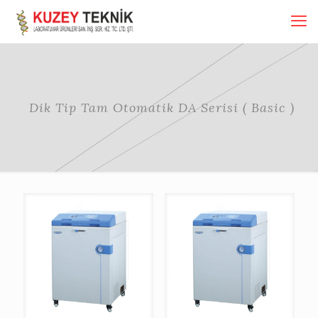
Dik Tip Tam Otomatik DA Serisi ( Basic )