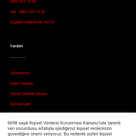
0462 321 16 45
Fax : 0462 322 15 53
bilgi@kuzeyteknik.com.tr
Yardım
Ürünlerimiz
Demo İsteyin
Teknik Destek İsteyin
Şartnameler
İletişim
6698 sayılı Kişisel Verilerin Korunması Kanunu’nda tanımlı
veri sorumlusu sıfatıyla işlediğimiz kişisel verilerinizin
güvenliğine önem veriyoruz. Bu nedenle sizleri kişisel