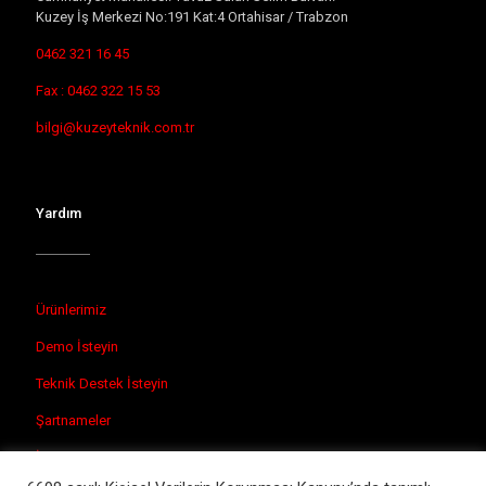
Kuzey İş Merkezi No:191 Kat:4 Ortahisar / Trabzon
0462 321 16 45
Fax : 0462 322 15 53
bilgi@kuzeyteknik.com.tr
Yardım
Ürünlerimiz
Demo İsteyin
Teknik Destek İsteyin
Şartnameler
İletişim