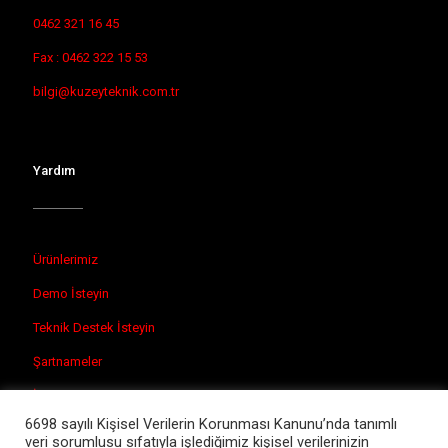
0462 321 16 45
Fax : 0462 322 15 53
bilgi@kuzeyteknik.com.tr
Yardım
Ürünlerimiz
Demo İsteyin
Teknik Destek İsteyin
Şartnameler
İletişim
6698 sayılı Kişisel Verilerin Korunması Kanunu’nda tanımlı
veri sorumlusu sıfatıyla işlediğimiz kişisel verilerinizin