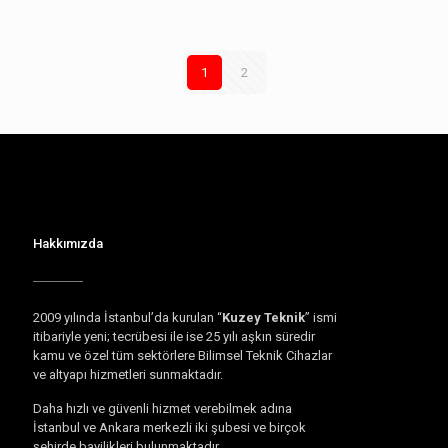
1
2
Hakkımızda
2009 yılında İstanbul’da kurulan “
Kuzey Teknik
” ismi
itibariyle yeni; tecrübesi ile ise 25 yılı aşkın süredir
kamu ve özel tüm sektörlere Bilimsel Teknik Cihazlar
ve altyapı hizmetleri sunmaktadır.
Daha hızlı ve güvenli hizmet verebilmek adına
İstanbul ve Ankara merkezli iki şubesi ve birçok
şehirde bayilikleri bulunmaktadır.