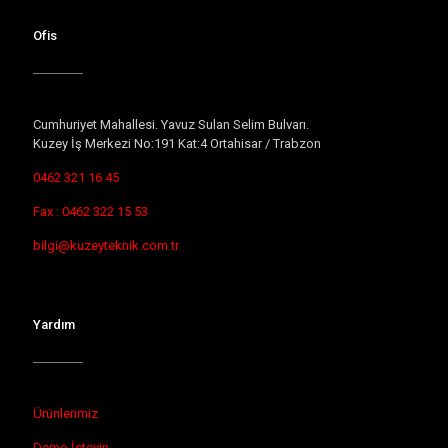
Ofis
Cumhuriyet Mahallesi. Yavuz Sulan Selim Bulvarı.
Kuzey İş Merkezi No:191 Kat:4 Ortahisar / Trabzon
0462 321 16 45
Fax : 0462 322 15 53
bilgi@kuzeyteknik.com.tr
Yardım
Ürünlerimiz
Demo İsteyin