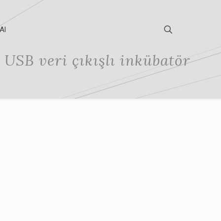
Al
USB veri çıkışlı inkübatör