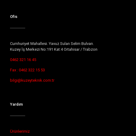
Ofis
Cumhuriyet Mahallesi. Yavuz Sulan Selim Bulvarı.
Kuzey İş Merkezi No:191 Kat:4 Ortahisar / Trabzon
0462 321 16 45
Fax : 0462 322 15 53
bilgi@kuzeyteknik.com.tr
Yardım
Ürünlerimiz