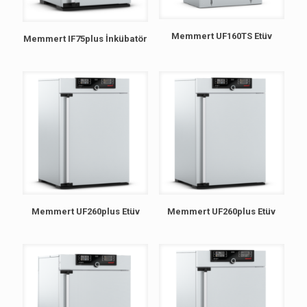
Memmert UF160TS Etüv
Memmert IF75plus İnkübatör
Memmert UF260plus Etüv
Memmert UF260plus Etüv