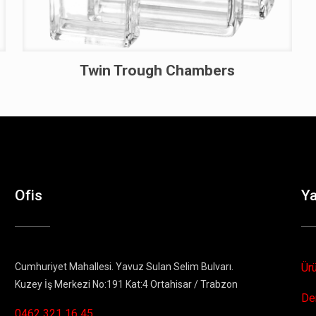
Twin Trough Chambers
Ofis
Y
Cumhuriyet Mahallesi. Yavuz Sulan Selim Bulvarı.
Ür
Kuzey İş Merkezi No:191 Kat:4 Ortahisar / Trabzon
De
0462 321 16 45