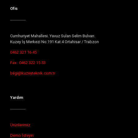
Ofis
Cumhuriyet Mahallesi. Yavuz Sulan Selim Bulvarı.
Kuzey İş Merkezi No:191 Kat:4 Ortahisar / Trabzon
0462 321 16 45
Fax : 0462 322 15 53
bilgi@kuzeyteknik.com.tr
Yardım
Ürünlerimiz
Demo İsteyin