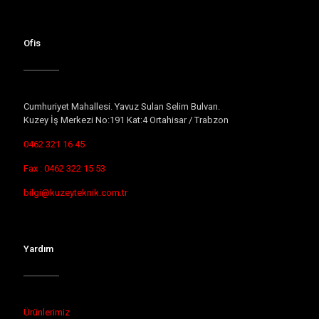
Ofis
Cumhuriyet Mahallesi. Yavuz Sulan Selim Bulvarı.
Kuzey İş Merkezi No:191 Kat:4 Ortahisar / Trabzon
0462 321 16 45
Fax : 0462 322 15 53
bilgi@kuzeyteknik.com.tr
Yardım
Ürünlerimiz