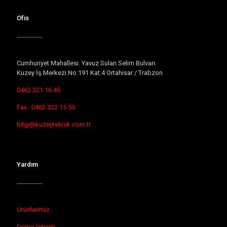
Ofis
Cumhuriyet Mahallesi. Yavuz Sulan Selim Bulvarı.
Kuzey İş Merkezi No:191 Kat:4 Ortahisar / Trabzon
0462 321 16 45
Fax : 0462 322 15 53
bilgi@kuzeyteknik.com.tr
Yardım
Ürünlerimiz
Demo İsteyin