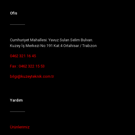
Ofis
Cumhuriyet Mahallesi. Yavuz Sulan Selim Bulvarı.
Kuzey İş Merkezi No:191 Kat:4 Ortahisar / Trabzon
0462 321 16 45
Fax : 0462 322 15 53
bilgi@kuzeyteknik.com.tr
Yardım
Ürünlerimiz