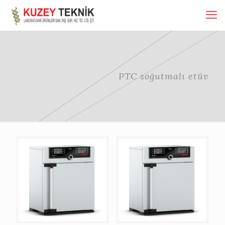
PTC soğutmalı etüv