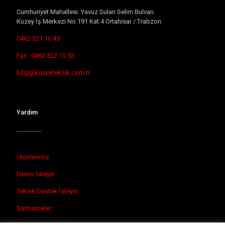
Cumhuriyet Mahallesi. Yavuz Sulan Selim Bulvarı.
Kuzey İş Merkezi No:191 Kat:4 Ortahisar / Trabzon
0462 321 16 45
Fax : 0462 322 15 53
bilgi@kuzeyteknik.com.tr
Yardım
Ürünlerimiz
Demo İsteyin
Teknik Destek İsteyin
Şartnameler