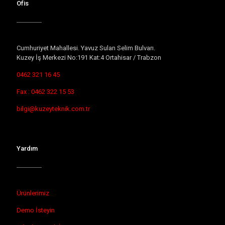
Ofis
Cumhuriyet Mahallesi. Yavuz Sulan Selim Bulvarı.
Kuzey İş Merkezi No:191 Kat:4 Ortahisar / Trabzon
0462 321 16 45
Fax : 0462 322 15 53
bilgi@kuzeyteknik.com.tr
Yardım
Ürünlerimiz
Demo İsteyin