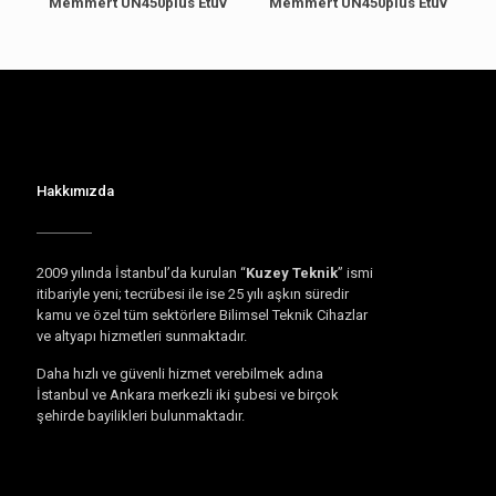
Memmert UN450plus Etüv
Memmert UN450plus Etüv
Hakkımızda
2009 yılında İstanbul’da kurulan “
Kuzey Teknik
” ismi
itibariyle yeni; tecrübesi ile ise 25 yılı aşkın süredir
kamu ve özel tüm sektörlere Bilimsel Teknik Cihazlar
ve altyapı hizmetleri sunmaktadır.
Daha hızlı ve güvenli hizmet verebilmek adına
İstanbul ve Ankara merkezli iki şubesi ve birçok
şehirde bayilikleri bulunmaktadır.