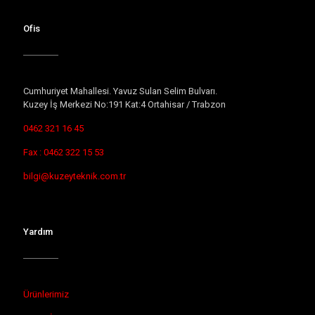
Ofis
Cumhuriyet Mahallesi. Yavuz Sulan Selim Bulvarı.
Kuzey İş Merkezi No:191 Kat:4 Ortahisar / Trabzon
0462 321 16 45
Fax : 0462 322 15 53
bilgi@kuzeyteknik.com.tr
Yardım
Ürünlerimiz