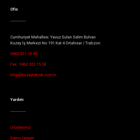
Ofis
Cumhuriyet Mahallesi. Yavuz Sulan Selim Bulvarı.
Kuzey İş Merkezi No:191 Kat:4 Ortahisar / Trabzon
0462 321 16 45
Fax : 0462 322 15 53
bilgi@kuzeyteknik.com.tr
Yardım
Ürünlerimiz
Demo İsteyin