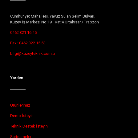
Cumhuriyet Mahallesi. Yavuz Sulan Selim Bulvarı.
Kuzey İş Merkezi No:191 Kat:4 Ortahisar / Trabzon
0462 321 16 45
Fax : 0462 322 15 53
bilgi@kuzeyteknik.com.tr
Yardım
Ürünlerimiz
Demo İsteyin
Teknik Destek İsteyin
Şartnameler