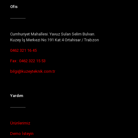
Ofis
Cumhuriyet Mahallesi. Yavuz Sulan Selim Bulvarı.
Kuzey İş Merkezi No:191 Kat:4 Ortahisar / Trabzon
0462 321 16 45
Fax : 0462 322 15 53
bilgi@kuzeyteknik.com.tr
Yardım
Ürünlerimiz
Demo İsteyin