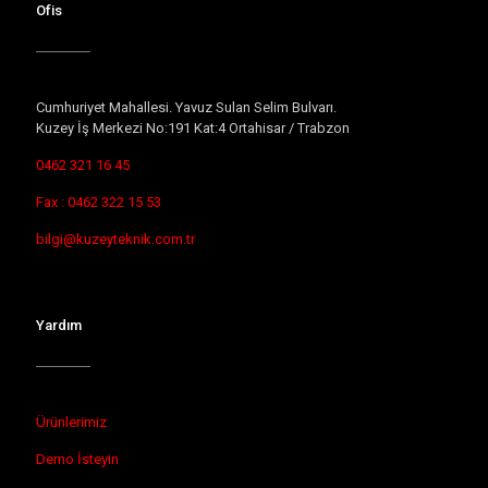
Ofis
Cumhuriyet Mahallesi. Yavuz Sulan Selim Bulvarı.
Kuzey İş Merkezi No:191 Kat:4 Ortahisar / Trabzon
0462 321 16 45
Fax : 0462 322 15 53
bilgi@kuzeyteknik.com.tr
Yardım
Ürünlerimiz
Demo İsteyin