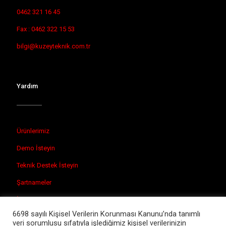
0462 321 16 45
Fax : 0462 322 15 53
bilgi@kuzeyteknik.com.tr
Yardım
Ürünlerimiz
Demo İsteyin
Teknik Destek İsteyin
Şartnameler
İletişim
6698 sayılı Kişisel Verilerin Korunması Kanunu’nda tanımlı
veri sorumlusu sıfatıyla işlediğimiz kişisel verilerinizin