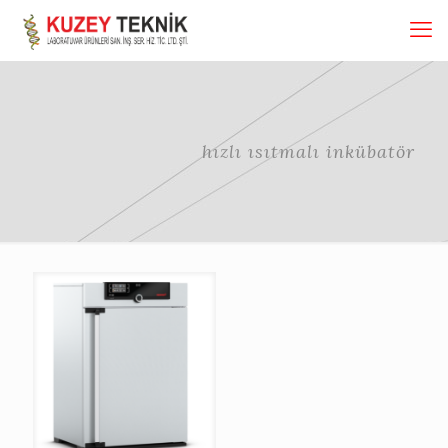
hızlı ısıtmalı inkübatör