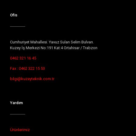
Ofis
Cumhuriyet Mahallesi. Yavuz Sulan Selim Bulvarı.
Kuzey İş Merkezi No:191 Kat:4 Ortahisar / Trabzon
0462 321 16 45
Fax : 0462 322 15 53
bilgi@kuzeyteknik.com.tr
Yardım
Ürünlerimiz