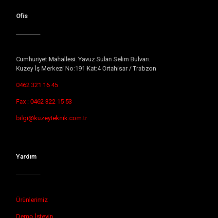
Ofis
Cumhuriyet Mahallesi. Yavuz Sulan Selim Bulvarı.
Kuzey İş Merkezi No:191 Kat:4 Ortahisar / Trabzon
0462 321 16 45
Fax : 0462 322 15 53
bilgi@kuzeyteknik.com.tr
Yardım
Ürünlerimiz
Demo İsteyin