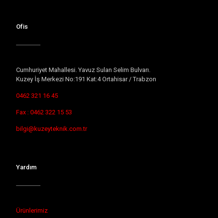
Ofis
Cumhuriyet Mahallesi. Yavuz Sulan Selim Bulvarı.
Kuzey İş Merkezi No:191 Kat:4 Ortahisar / Trabzon
0462 321 16 45
Fax : 0462 322 15 53
bilgi@kuzeyteknik.com.tr
Yardım
Ürünlerimiz