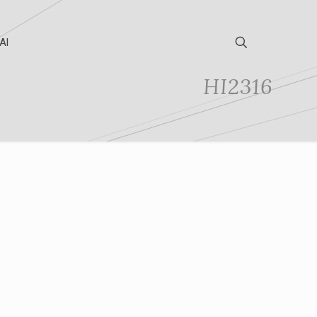
Al
HI2316