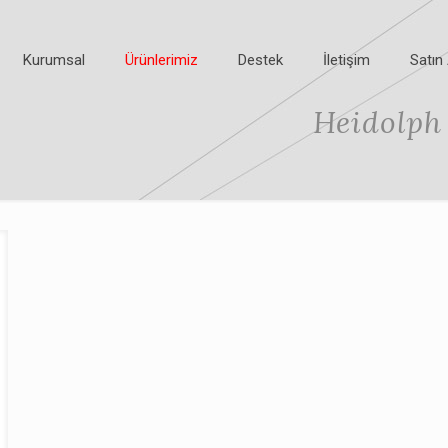
Kurumsal
Ürünlerimiz
Destek
İletişim
Satın 
Heidolph