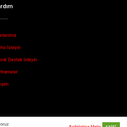
ardım
ünlerimiz
mo İsteyin
knik Destek İsteyin
rtnameler
tişim
yoruz.
Aydınlatma Metni
KAPAT