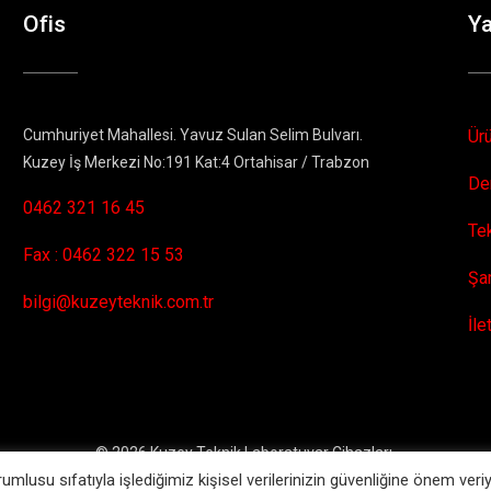
Ofis
Y
Cumhuriyet Mahallesi. Yavuz Sulan Selim Bulvarı.
Ür
Kuzey İş Merkezi No:191 Kat:4 Ortahisar / Trabzon
De
0462 321 16 45
Te
Fax : 0462 322 15 53
Şa
bilgi@kuzeyteknik.com.tr
İle
© 2026 Kuzey Teknik Laboratuvar Cihazları.
umlusu sıfatıyla işlediğimiz kişisel verilerinizin güvenliğine önem veri
Bu site CMR Soft ®️
Web Tasarım
sistemleri ile hazırlanmıştır.