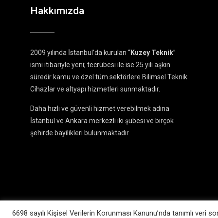
Hakkımızda
2009 yılında İstanbul’da kurulan “
Kuzey Teknik
”
ismi itibariyle yeni; tecrübesi ile ise 25 yılı aşkın
süredir kamu ve özel tüm sektörlere Bilimsel Teknik
Cihazlar ve altyapı hizmetleri sunmaktadır.
Daha hızlı ve güvenli hizmet verebilmek adına
İstanbul ve Ankara merkezli iki şubesi ve birçok
şehirde bayilikleri bulunmaktadır.
6698 sayılı Kişisel Verilerin Korunması Kanunu’nda tanımlı veri sor