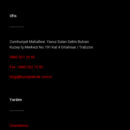
Ofis
Cumhuriyet Mahallesi. Yavuz Sulan Selim Bulvarı.
Kuzey İş Merkezi No:191 Kat:4 Ortahisar / Trabzon
0462 321 16 45
Fax : 0462 322 15 53
bilgi@kuzeyteknik.com.tr
Yardım
Ürünlerimiz