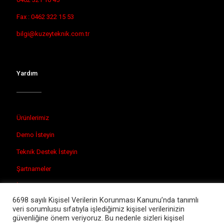
Fax : 0462 322 15 53
bilgi@kuzeyteknik.com.tr
Yardım
Ürünlerimiz
Demo İsteyin
Teknik Destek İsteyin
Şartnameler
İletişim
6698 sayılı Kişisel Verilerin Korunması Kanunu’nda tanımlı
veri sorumlusu sıfatıyla işlediğimiz kişisel verilerinizin
güvenliğine önem veriyoruz. Bu nedenle sizleri kişisel