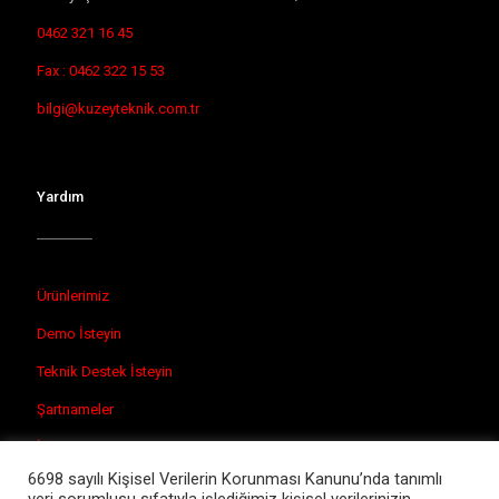
0462 321 16 45
Fax : 0462 322 15 53
bilgi@kuzeyteknik.com.tr
Yardım
Ürünlerimiz
Demo İsteyin
Teknik Destek İsteyin
Şartnameler
İletişim
6698 sayılı Kişisel Verilerin Korunması Kanunu’nda tanımlı