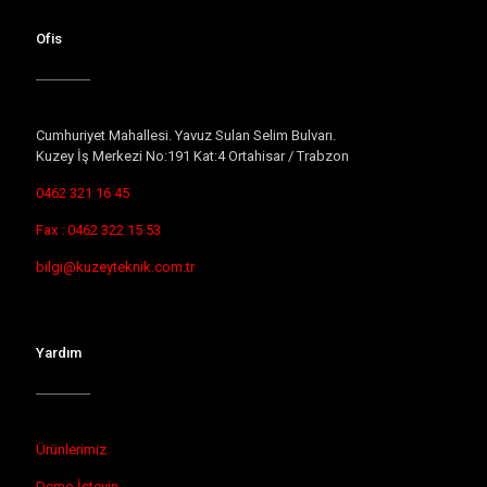
Ofis
Cumhuriyet Mahallesi. Yavuz Sulan Selim Bulvarı.
Kuzey İş Merkezi No:191 Kat:4 Ortahisar / Trabzon
0462 321 16 45
Fax : 0462 322 15 53
bilgi@kuzeyteknik.com.tr
Yardım
Ürünlerimiz
Demo İsteyin