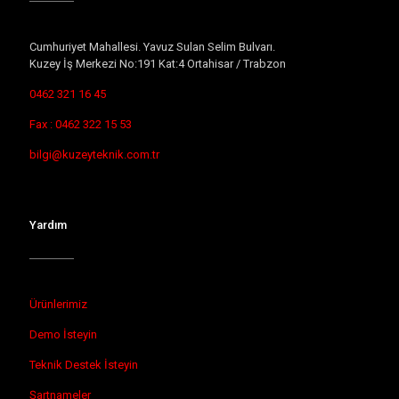
Cumhuriyet Mahallesi. Yavuz Sulan Selim Bulvarı.
Kuzey İş Merkezi No:191 Kat:4 Ortahisar / Trabzon
0462 321 16 45
Fax : 0462 322 15 53
bilgi@kuzeyteknik.com.tr
Yardım
Ürünlerimiz
Demo İsteyin
Teknik Destek İsteyin
Şartnameler