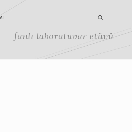
Al
fanlı laboratuvar etüvü