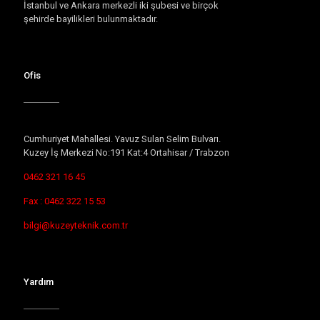
İstanbul ve Ankara merkezli iki şubesi ve birçok
şehirde bayilikleri bulunmaktadır.
Ofis
Cumhuriyet Mahallesi. Yavuz Sulan Selim Bulvarı.
Kuzey İş Merkezi No:191 Kat:4 Ortahisar / Trabzon
0462 321 16 45
Fax : 0462 322 15 53
bilgi@kuzeyteknik.com.tr
Yardım