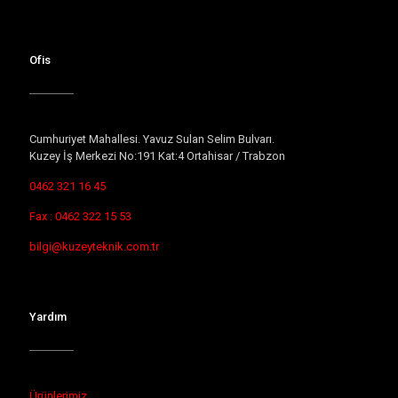
Ofis
Cumhuriyet Mahallesi. Yavuz Sulan Selim Bulvarı.
Kuzey İş Merkezi No:191 Kat:4 Ortahisar / Trabzon
0462 321 16 45
Fax : 0462 322 15 53
bilgi@kuzeyteknik.com.tr
Yardım
Ürünlerimiz