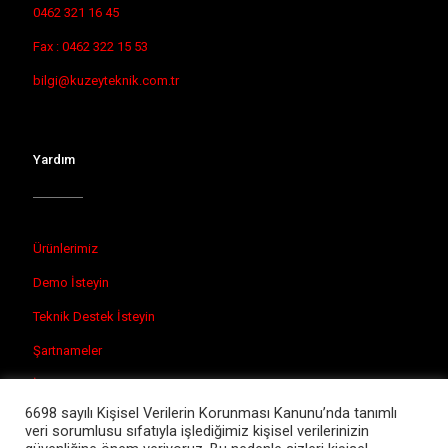
0462 321 16 45
Fax : 0462 322 15 53
bilgi@kuzeyteknik.com.tr
Yardım
Ürünlerimiz
Demo İsteyin
Teknik Destek İsteyin
Şartnameler
İletişim
6698 sayılı Kişisel Verilerin Korunması Kanunu’nda tanımlı
veri sorumlusu sıfatıyla işlediğimiz kişisel verilerinizin