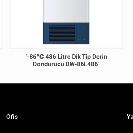
‘-86℃ 486 Litre Dik Tip Derin
Dondurucu DW-86L486’
Ofis
Y