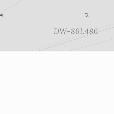
Al
DW-86L486