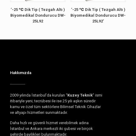
‘-25 ℃ Dik Tip ( Tezgah Altı )
‘-25 ℃ Dik Tip ( Tezgah Altı )
Biyomedikal Dondurucu DW-
Biyomedikal Dondurucu DW-
25L92
25L92’
Hakkımızda
2009 yılında İstanbul’da kurulan “
Kuzey Teknik
” ismi
itibariyle yeni; tecrübesi ile ise 25 yılı aşkın süredir
kamu ve özel tüm sektörlere Bilimsel Teknik Cihazlar
ve altyapı hizmetleri sunmaktadır.
Daha hızlı ve güvenli hizmet verebilmek adına
İstanbul ve Ankara merkezli iki şubesi ve birçok
şehirde bayilikleri bulunmaktadır.