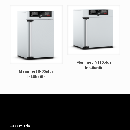
Memmet IN110plus
İnkübatör
Memmert IN75plus
İnkübatör
Hakkımızda