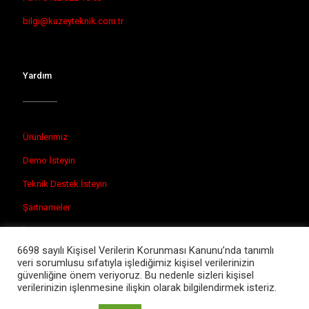
bilgi@kuzeyteknik.com.tr
Yardım
Ürünlerimiz
Demo İsteyin
Teknik Destek İsteyin
Şartnameler
İletişim
6698 sayılı Kişisel Verilerin Korunması Kanunu’nda tanımlı
veri sorumlusu sıfatıyla işlediğimiz kişisel verilerinizin
güvenliğine önem veriyoruz. Bu nedenle sizleri kişisel
verilerinizin işlenmesine ilişkin olarak bilgilendirmek isteriz.
© 2026 Kuzey Teknik Laboratuvar Cihazları.