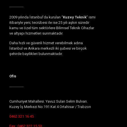
2009 yılında İstanbul’da kurulan “
Kuzey Teknik
” ismi
itibariyle yeni; tecrübesi ile ise 25 yılı aşkın süredir
kamu ve özel tüm sektörlere Bilimsel Teknik Cihazlar
ve altyapı hizmetleri sunmaktadır.
Daha hızlı ve güvenli hizmet verebilmek adına
İstanbul ve Ankara merkezli iki şubesi ve birçok
şehirde bayilikleri bulunmaktadır.
Ofis
Cumhuriyet Mahallesi. Yavuz Sulan Selim Bulvarı.
Kuzey İş Merkezi No:191 Kat:4 Ortahisar / Trabzon
0462 321 16 45
Fax : 0462 322 15 53