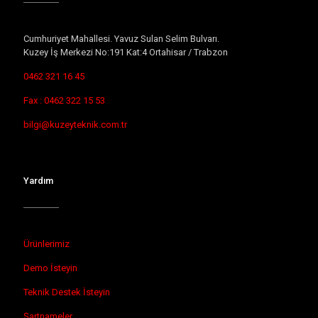
Cumhuriyet Mahallesi. Yavuz Sulan Selim Bulvarı.
Kuzey İş Merkezi No:191 Kat:4 Ortahisar / Trabzon
0462 321 16 45
Fax : 0462 322 15 53
bilgi@kuzeyteknik.com.tr
Yardım
Ürünlerimiz
Demo İsteyin
Teknik Destek İsteyin
Şartnameler