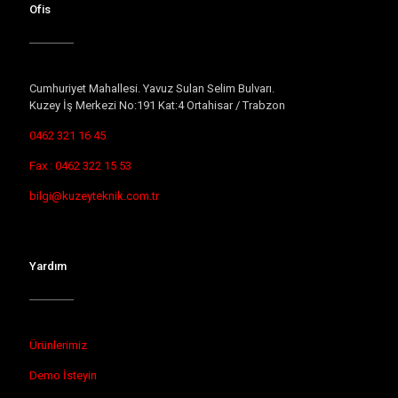
Ofis
Cumhuriyet Mahallesi. Yavuz Sulan Selim Bulvarı.
Kuzey İş Merkezi No:191 Kat:4 Ortahisar / Trabzon
0462 321 16 45
Fax : 0462 322 15 53
bilgi@kuzeyteknik.com.tr
Yardım
Ürünlerimiz
Demo İsteyin