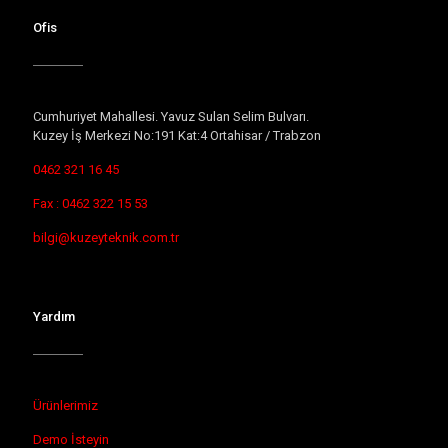
Ofis
Cumhuriyet Mahallesi. Yavuz Sulan Selim Bulvarı.
Kuzey İş Merkezi No:191 Kat:4 Ortahisar / Trabzon
0462 321 16 45
Fax : 0462 322 15 53
bilgi@kuzeyteknik.com.tr
Yardım
Ürünlerimiz
Demo İsteyin