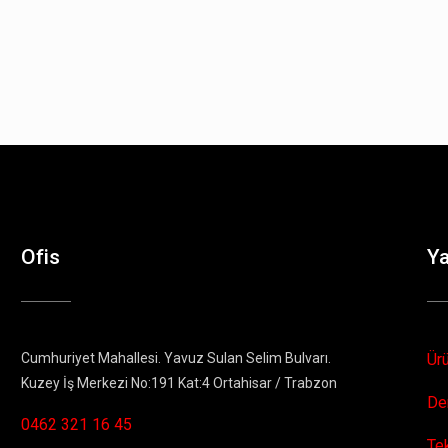
Ofis
Y
Cumhuriyet Mahallesi. Yavuz Sulan Selim Bulvarı.
Ür
Kuzey İş Merkezi No:191 Kat:4 Ortahisar / Trabzon
De
0462 321 16 45
Te