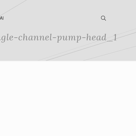
Al
ngle-channel-pump-head_1