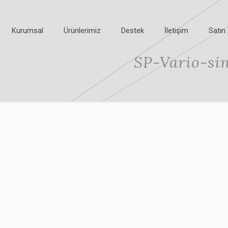
Kurumsal
Ürünlerimiz
Destek
İletişim
Satın 
SP-Vario-si