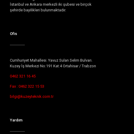
İstanbul ve Ankara merkezli iki şubesi ve birçok
şehirde bayilikleri bulunmaktadır.
Ofis
Cumhuriyet Mahallesi. Yavuz Sulan Selim Bulvarı.
Kuzey İş Merkezi No:191 Kat:4 Ortahisar / Trabzon
0462 321 16 45
Fax : 0462 322 15 53
bilgi@kuzeyteknik.com.tr
Yardım