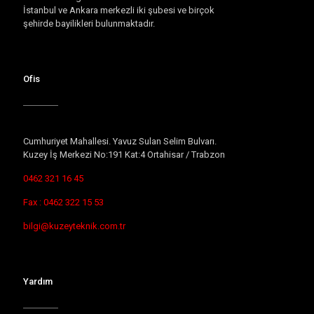
İstanbul ve Ankara merkezli iki şubesi ve birçok
şehirde bayilikleri bulunmaktadır.
Ofis
Cumhuriyet Mahallesi. Yavuz Sulan Selim Bulvarı.
Kuzey İş Merkezi No:191 Kat:4 Ortahisar / Trabzon
0462 321 16 45
Fax : 0462 322 15 53
bilgi@kuzeyteknik.com.tr
Yardım